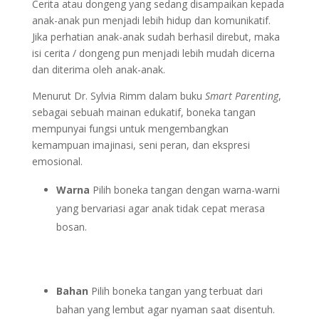
Cerita atau dongeng yang sedang disampaikan kepada
anak-anak pun menjadi lebih hidup dan komunikatif.
Jika perhatian anak-anak sudah berhasil direbut, maka
isi cerita / dongeng pun menjadi lebih mudah dicerna
dan diterima oleh anak-anak.
Menurut Dr. Sylvia Rimm dalam buku
Smart Parenting
,
sebagai sebuah mainan edukatif, boneka tangan
mempunyai fungsi untuk mengembangkan
kemampuan imajinasi, seni peran, dan ekspresi
emosional.
Warna
Pilih boneka tangan dengan warna-warni
yang bervariasi agar anak tidak cepat merasa
bosan.
Bahan
Pilih boneka tangan yang terbuat dari
bahan yang lembut agar nyaman saat disentuh.