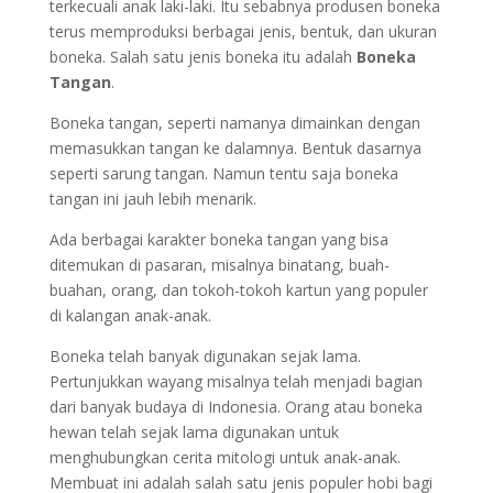
terkecuali anak laki-laki. Itu sebabnya produsen boneka
terus memproduksi berbagai jenis, bentuk, dan ukuran
boneka. Salah satu jenis boneka itu adalah
Boneka
Tangan
.
Boneka tangan, seperti namanya dimainkan dengan
memasukkan tangan ke dalamnya. Bentuk dasarnya
seperti sarung tangan. Namun tentu saja boneka
tangan ini jauh lebih menarik.
Ada berbagai karakter boneka tangan yang bisa
ditemukan di pasaran, misalnya binatang, buah-
buahan, orang, dan tokoh-tokoh kartun yang populer
di kalangan anak-anak.
Boneka telah banyak digunakan sejak lama.
Pertunjukkan wayang misalnya telah menjadi bagian
dari banyak budaya di Indonesia. Orang atau boneka
hewan telah sejak lama digunakan untuk
menghubungkan cerita mitologi untuk anak-anak.
Membuat ini adalah salah satu jenis populer hobi bagi