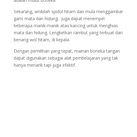
adalah mulut boneka.
Sekarang, ambilah spidol hitam dan mula menggambar
garis mata dan hidung. juga dapat menempel
beberapa manik-manik atau kancing untuk menghias
mata dan hidung. Lengketkan rambut yang terbuat dari
benang wol hitam, di kepala.
Dengan pemilihan yang tepat, mainan boneka tangan
dapat digunakan sebagai alat pembelajaran yang tak
hanya menarik tapi juga efektif.
tags:
www.berkatjayateknik.com
,
www.irsamphotography.com
,
www.alfatri
mitra.com
,
www.palangparkirindonesia.co.id
,
www.kalibrasialatsurvey.com
,
www.dirtajayasurvey.net
,
www.kja-
radhialkautsar.com
,
www.dealersuzukimobilsidoarjosurabaya.com
,
www.pu
satrack.co.id
,
www.indonesiasurvey.biz
,
www.pulaupramuka-
sadewatours.com
,
www.jualpalangparkirmurah.com
,
www.jasawebsiteseo
murah.com
,
www.kaossatuanbandung.com
,
www.pabrikbonekaniki.com
,
w
ww.dutasurveyindonesia.com
,
www.kostsby.com
,
www.kuncijayamakmurb
aliwerti.com
,
www.jualscannersoftwaremurah.com
,
www.maruwihutamaper