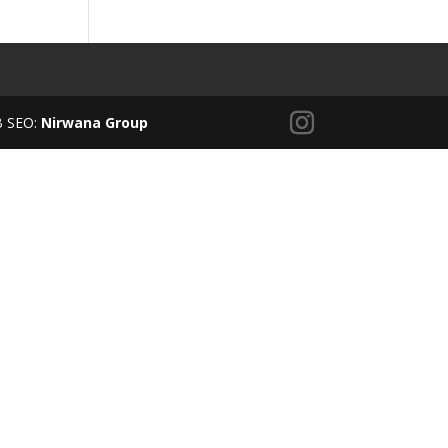
B SEO:
Nirwana Group