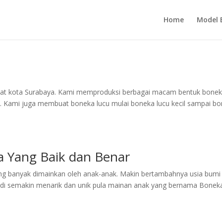
Home
Model 
pusat kota Surabaya. Kami memproduksi berbagai macam bentuk bone
. Kami juga membuat boneka lucu mulai boneka lucu kecil sampai b
a Yang Baik dan Benar
ng banyak dimainkan oleh anak-anak. Makin bertambahnya usia bumi 
i semakin menarik dan unik pula mainan anak yang bernama Boneka 