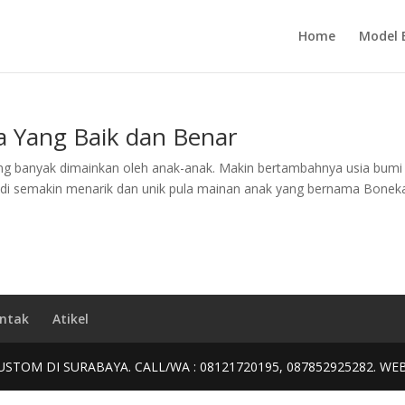
Home
Model 
a Yang Baik dan Benar
ng banyak dimainkan oleh anak-anak. Makin bertambahnya usia bumi 
i semakin menarik dan unik pula mainan anak yang bernama Boneka 
ntak
Atikel
USTOM DI SURABAYA. CALL/WA : 08121720195, 087852925282. WE