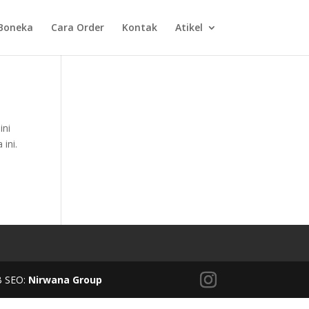
Boneka
Cara Order
Kontak
Atikel
ini
ini.
B SEO:
Nirwana Group