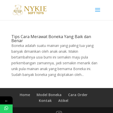
Tips Cara Merawat Boneka Yang Baik dan
Benar
Boneka adalah suatu mainan yang paling tua yang
banyak dimainkan oleh anak-anak. Makin
bertambahnya usia bumi ini semakin maju pula
perkembangan zamannya, jadi semakin menarik dan
unik pula mainan anak yang bernama Boneka ini.
Sudah banyak boneka yang diciptakan oleh...
Home
Model Boneka
Cara Order
←
Kontak
Atikel