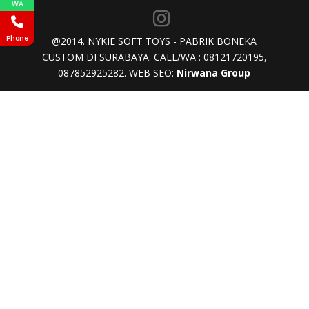
WA
Phone
@2014. NYKIE SOFT TOYS - PABRIK BONEKA
CUSTOM DI SURABAYA. CALL/WA : 08121720195,
087852925282. WEB SEO:
Nirwana Group