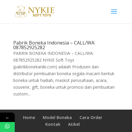
Pabrik Boneka Indonesia – CALL/WA:
087852925282
PABRIK BONEKA INDONESIA – CALL/WA:
087852925282 NYKIE Soft Toys
(pabrikbonekaniki.com) adalah Produsen dan
distributor pembuatan boneka segala macam bentuk
boneka untuk hadiah, maskot perusahaan, acara,
souvenir, gift, boneka untuk promosi dan pembuatan
custom...
←
Home
Model Boneka
Cara Order
Kontak
Atikel