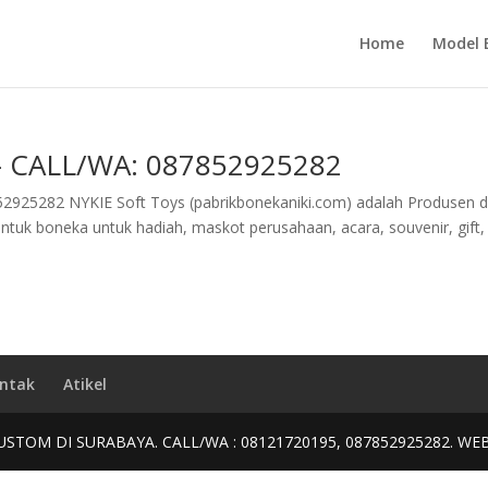
Home
Model 
 – CALL/WA: 087852925282
25282 NYKIE Soft Toys (pabrikbonekaniki.com) adalah Produsen 
tuk boneka untuk hadiah, maskot perusahaan, acara, souvenir, gift,
.
ntak
Atikel
USTOM DI SURABAYA. CALL/WA : 08121720195, 087852925282. WE