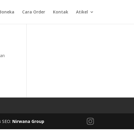
Boneka
Cara Order
Kontak
Atikel
dan
B SEO:
Nirwana Group