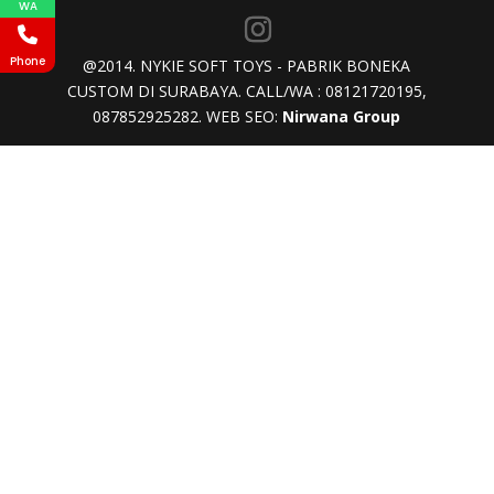
WA
Phone
@2014. NYKIE SOFT TOYS - PABRIK BONEKA
CUSTOM DI SURABAYA. CALL/WA : 08121720195,
087852925282. WEB SEO:
Nirwana Group