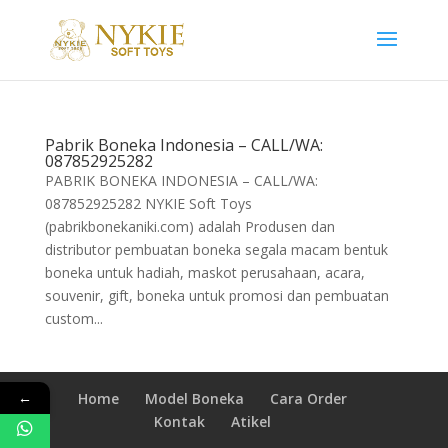
Pabrik Boneka Indonesia – CALL/WA:
087852925282
PABRIK BONEKA INDONESIA – CALL/WA:
087852925282 NYKIE Soft Toys
(pabrikbonekaniki.com) adalah Produsen dan
distributor pembuatan boneka segala macam bentuk
boneka untuk hadiah, maskot perusahaan, acara,
souvenir, gift, boneka untuk promosi dan pembuatan
custom...
←
Home
Model Boneka
Cara Order
Kontak
Atikel