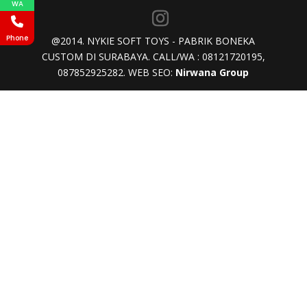
WA
Phone
@2014. NYKIE SOFT TOYS - PABRIK BONEKA
CUSTOM DI SURABAYA. CALL/WA : 08121720195,
087852925282. WEB SEO:
Nirwana Group