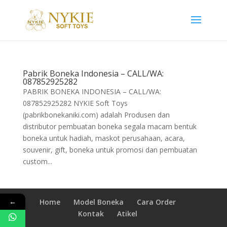
Pabrik Boneka Indonesia – CALL/WA:
087852925282
PABRIK BONEKA INDONESIA – CALL/WA:
087852925282 NYKIE Soft Toys
(pabrikbonekaniki.com) adalah Produsen dan
distributor pembuatan boneka segala macam bentuk
boneka untuk hadiah, maskot perusahaan, acara,
souvenir, gift, boneka untuk promosi dan pembuatan
custom...
←
Home
Model Boneka
Cara Order
Kontak
Atikel