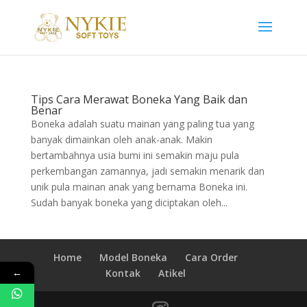
Tips Cara Merawat Boneka Yang Baik dan
Benar
Boneka adalah suatu mainan yang paling tua yang
banyak dimainkan oleh anak-anak. Makin
bertambahnya usia bumi ini semakin maju pula
perkembangan zamannya, jadi semakin menarik dan
unik pula mainan anak yang bernama Boneka ini.
Sudah banyak boneka yang diciptakan oleh...
Home
Model Boneka
Cara Order
←
Kontak
Atikel