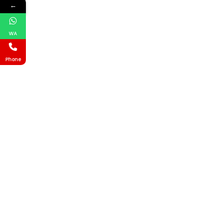
←
WA
Phone