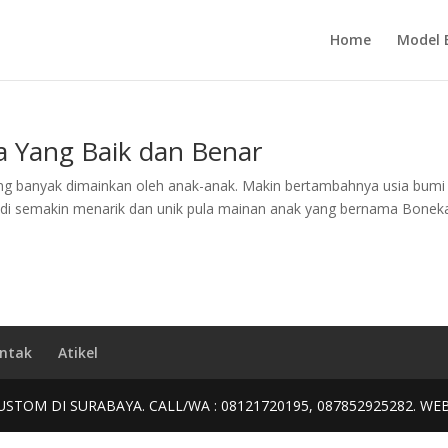
Home
Model 
a Yang Baik dan Benar
ng banyak dimainkan oleh anak-anak. Makin bertambahnya usia bumi 
i semakin menarik dan unik pula mainan anak yang bernama Boneka 
ntak
Atikel
USTOM DI SURABAYA. CALL/WA : 08121720195, 087852925282. WE