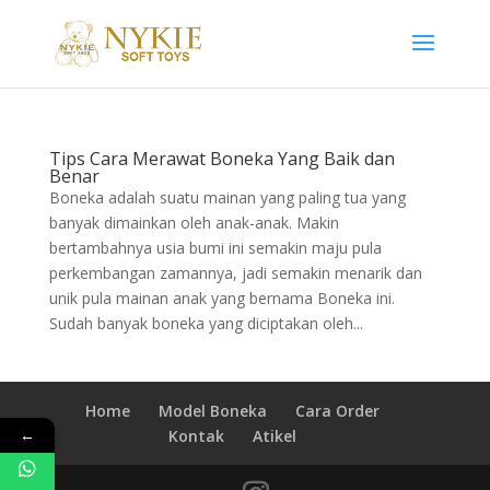
Tips Cara Merawat Boneka Yang Baik dan
Benar
Boneka adalah suatu mainan yang paling tua yang
banyak dimainkan oleh anak-anak. Makin
bertambahnya usia bumi ini semakin maju pula
perkembangan zamannya, jadi semakin menarik dan
unik pula mainan anak yang bernama Boneka ini.
Sudah banyak boneka yang diciptakan oleh...
Home
Model Boneka
Cara Order
←
Kontak
Atikel