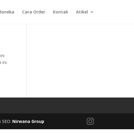
Boneka
Cara Order
Kontak
Atikel
ini
ini.
B SEO:
Nirwana Group