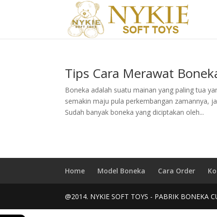
Tips Cara Merawat Bonek
Boneka adalah suatu mainan yang paling tua ya
semakin maju pula perkembangan zamannya, jad
Sudah banyak boneka yang diciptakan oleh...
Home
Model Boneka
Cara Order
Ko
@2014. NYKIE SOFT TOYS - PABRIK BONEKA C