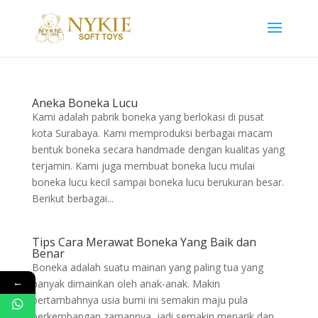
Aneka Boneka Lucu
Kami adalah pabrik boneka yang berlokasi di pusat
kota Surabaya. Kami memproduksi berbagai macam
bentuk boneka secara handmade dengan kualitas yang
terjamin. Kami juga membuat boneka lucu mulai
boneka lucu kecil sampai boneka lucu berukuran besar.
Berikut berbagai...
Tips Cara Merawat Boneka Yang Baik dan
Benar
Boneka adalah suatu mainan yang paling tua yang
←
banyak dimainkan oleh anak-anak. Makin
bertambahnya usia bumi ini semakin maju pula
perkembangan zamannya, jadi semakin menarik dan