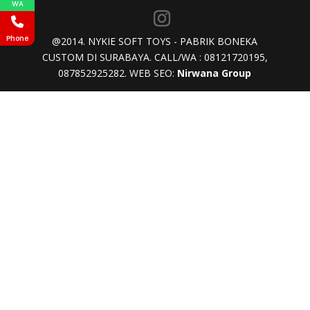
WA
Phone
@2014. NYKIE SOFT TOYS - PABRIK BONEKA
CUSTOM DI SURABAYA. CALL/WA : 08121720195,
087852925282. WEB SEO:
Nirwana Group