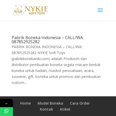
Pabrik Boneka Indonesia – CALL/WA:
087852925282
PABRIK BONEKA INDONESIA – CALL/WA:
087852925282 NYKIE Soft Toys
(pabrikbonekaniki.com) adalah Produsen dan
distributor pembuatan boneka segala macam bentuk
boneka untuk hadiah, maskot perusahaan, acara,
souvenir, gift, boneka untuk promosi dan pembuatan
custom...
←
Home
Model Boneka
Cara Order
Kontak
Atikel