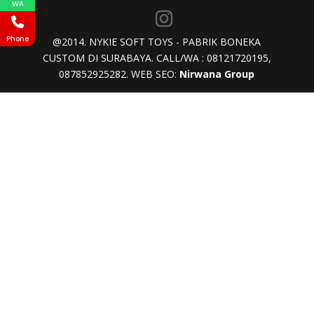
WA
Phone
@2014. NYKIE SOFT TOYS - PABRIK BONEKA
CUSTOM DI SURABAYA. CALL/WA : 08121720195,
087852925282. WEB SEO:
Nirwana Group