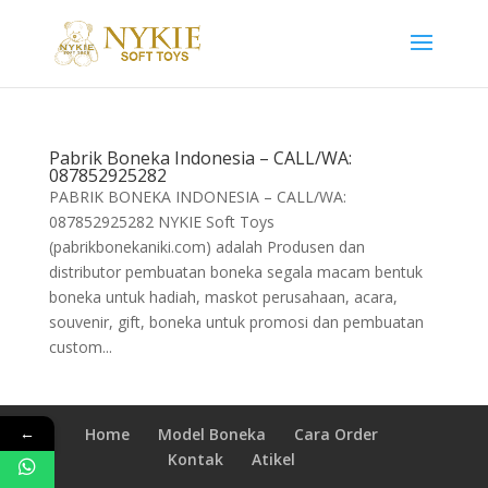
Pabrik Boneka Indonesia – CALL/WA:
087852925282
PABRIK BONEKA INDONESIA – CALL/WA:
087852925282 NYKIE Soft Toys
(pabrikbonekaniki.com) adalah Produsen dan
distributor pembuatan boneka segala macam bentuk
boneka untuk hadiah, maskot perusahaan, acara,
souvenir, gift, boneka untuk promosi dan pembuatan
custom...
←
Home
Model Boneka
Cara Order
Kontak
Atikel