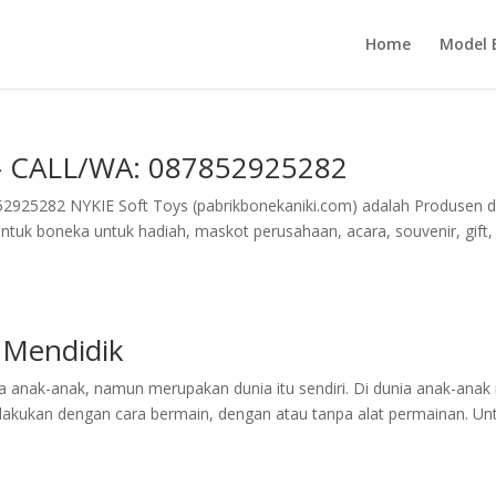
Home
Model 
 – CALL/WA: 087852925282
25282 NYKIE Soft Toys (pabrikbonekaniki.com) adalah Produsen 
tuk boneka untuk hadiah, maskot perusahaan, acara, souvenir, gift,
.
 Mendidik
 anak-anak, namun merupakan dunia itu sendiri. Di dunia anak-anak i
ilakukan dengan cara bermain, dengan atau tanpa alat permainan. Un