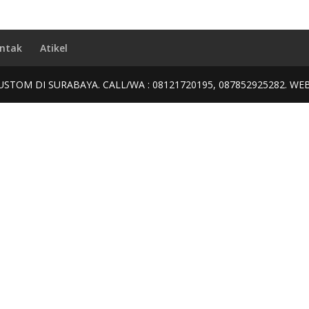
ntak
Atikel
USTOM DI SURABAYA. CALL/WA : 08121720195, 087852925282. WE