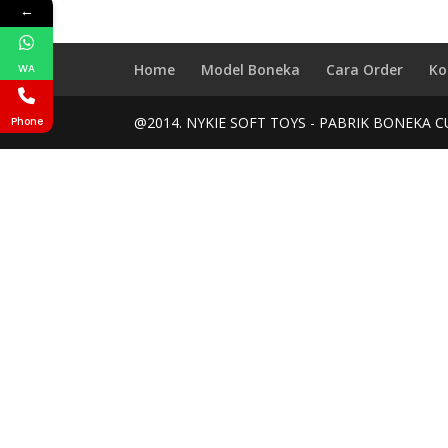
←
Home
Model Boneka
Cara Order
Ko
WA
@2014. NYKIE SOFT TOYS - PABRIK BONEKA C
Phone