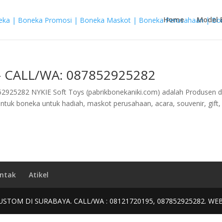
Home
Model 
 – CALL/WA: 087852925282
25282 NYKIE Soft Toys (pabrikbonekaniki.com) adalah Produsen 
tuk boneka untuk hadiah, maskot perusahaan, acara, souvenir, gift,
.
ntak
Atikel
USTOM DI SURABAYA. CALL/WA : 08121720195, 087852925282. WE