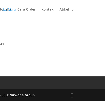
Boneka
Cara Order
Kontak
Atikel
dan
B SEO:
Nirwana Group