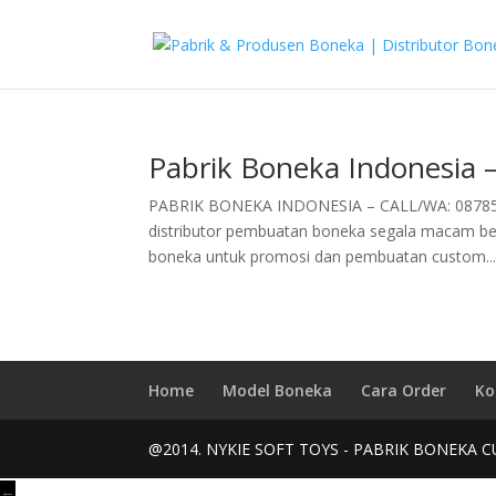
Pabrik Boneka Indonesia
PABRIK BONEKA INDONESIA – CALL/WA: 0878529
distributor pembuatan boneka segala macam ben
boneka untuk promosi dan pembuatan custom..
Home
Model Boneka
Cara Order
Ko
@2014. NYKIE SOFT TOYS - PABRIK BONEKA C
←